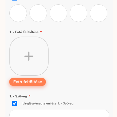
rózsazsín 1
rozsaszín2
color splash
naplemente 3
rózsaszín3
1. - Fotó feltöltése
*
Fotó feltöltése
1. - Szöveg
*
Elrejtése/megjelenítése 1. - Szöveg