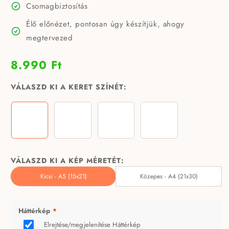
Csomagbiztosítás
Élő előnézet, pontosan úgy készítjük, ahogy
megtervezed
8.990 Ft
VÁLASZD KI A KERET SZÍNÉT:
Fekete - prémium üveg előlappal
Fehér - prémium üveg előlappal
Dió - prémium üveg előlappal
Keret nélkül
VÁLASZD KI A KÉP MÉRETÉT:
Kicsi - A5 (15x21)
Közepes - A4 (21x30)
Háttérkép
*
Elrejtése/megjelenítése Háttérkép