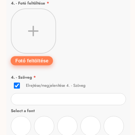
4. - Fotó feltöltése
*
Fotó feltöltése
4. - Szöveg
*
Elrejtése/megjelenítése 4. - Szöveg
Select a font
Cardo-Italic
Delagio Script tesz
BeautyHandwriting-Regular
segoesc
Chunkfive 