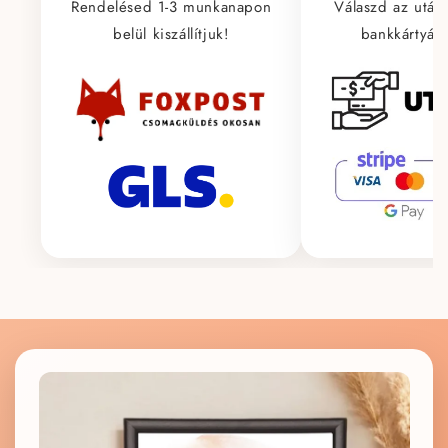
Rendelésed 1-3 munkanapon
Válaszd az után
belül kiszállítjuk!
bankkártyás 