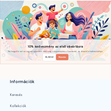
10% kedvezmény az első vásárlásra
Ne hagyd ki ezt az egyedi ajánlatot! Add meg a kuponkódot a fizetésnél, és élvezd a kedvezményt.
ELSO10
Másolás
Információk
Keresés
Kollekciók