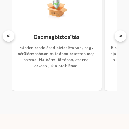
<
>
Csomagbiztosítás
Ajá
Minden rendelésed biztosítva van, hogy
Első rend
sérülésmentesen és időben érkezzen meg
ajándékká
hozzád. Ha bármi történne, azonnal
a bizalm
orvosoljuk a problémát!