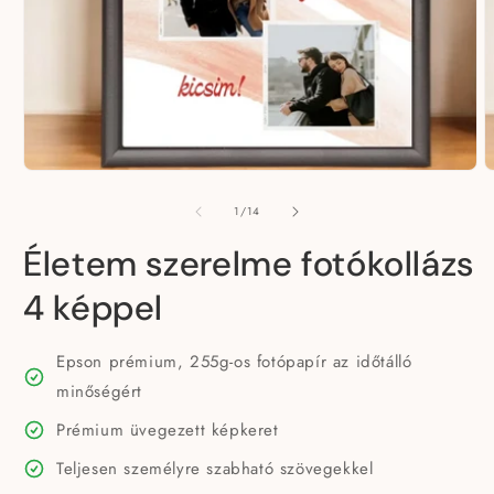
/
1
/
14
Életem szerelme fotókollázs
4 képpel
Epson prémium, 255g-os fotópapír az időtálló
minőségért
Prémium üvegezett képkeret
Teljesen személyre szabható szövegekkel