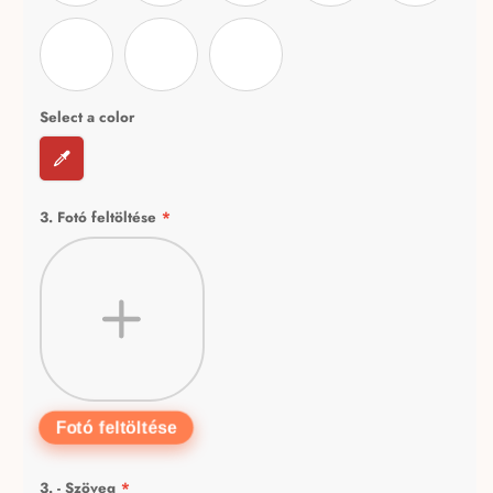
libre-baskervilleregular
Charmonman-Regular
Pacifico-Regular
Select a color
3. Fotó feltöltése
*
Fotó feltöltése
3. - Szöveg
*