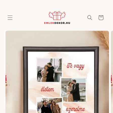
Ugrás a
tartalomhoz
Kosár
Kihagyás, és
ugrás a
termékadatokra