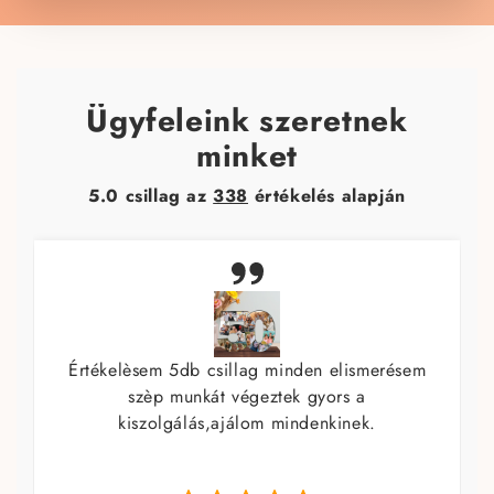
Ügyfeleink szeretnek
minket
5.0 csillag az
338
értékelés alapján
Eddig kétszer rendeltem, a második
rendelésnél bakiztam a kuponnal, korrekt
hozzáállást tapasztaltam! Itt is köszönöm!!!
Ajánlani tudom csak, nagyon szépen
kivitelezett ajándékot tudok átadni a