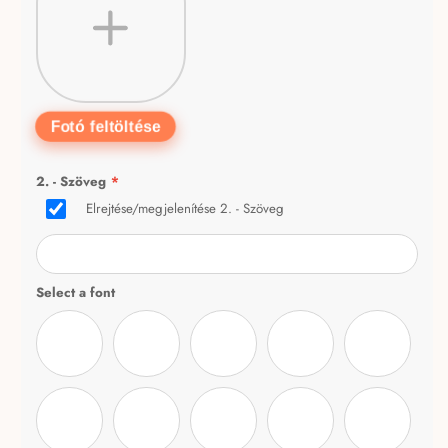
Fotó feltöltése
2. - Szöveg
*
Elrejtése/megjelenítése 2. - Szöveg
Select a font
Cardo-Italic
Delagio Script tesz
BeautyHandwriting-Regular
segoesc
Chunkfive 
parisienne.regular
RolasanSignature
great-vibes.regular
PurplePurse-Regular
Quintessent